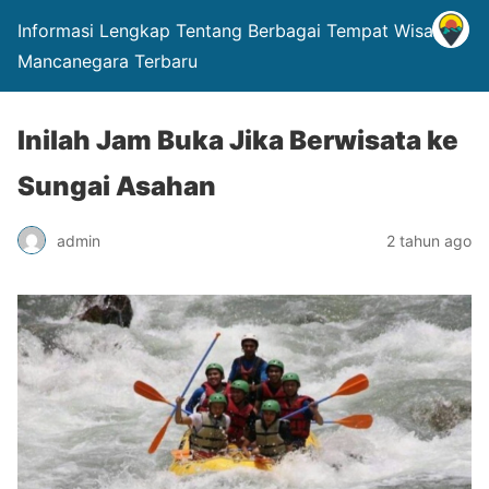
Informasi Lengkap Tentang Berbagai Tempat Wisata
Mancanegara Terbaru
Inilah Jam Buka Jika Berwisata ke
Sungai Asahan
admin
2 tahun ago