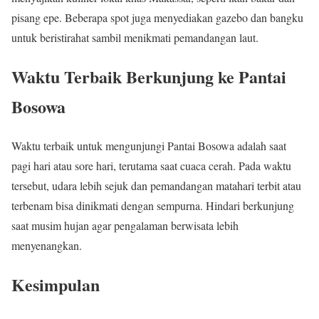
pisang epe. Beberapa spot juga menyediakan gazebo dan bangku
untuk beristirahat sambil menikmati pemandangan laut.
Waktu Terbaik Berkunjung ke Pantai
Bosowa
Waktu terbaik untuk mengunjungi Pantai Bosowa adalah saat
pagi hari atau sore hari, terutama saat cuaca cerah. Pada waktu
tersebut, udara lebih sejuk dan pemandangan matahari terbit atau
terbenam bisa dinikmati dengan sempurna. Hindari berkunjung
saat musim hujan agar pengalaman berwisata lebih
menyenangkan.
Kesimpulan