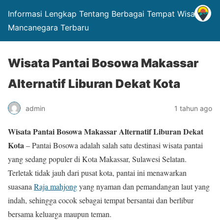
Informasi Lengkap Tentang Berbagai Tempat Wisata
Mancanegara Terbaru
Wisata Pantai Bosowa Makassar
Alternatif Liburan Dekat Kota
admin
1 tahun ago
Wisata Pantai Bosowa Makassar Alternatif Liburan Dekat
Kota
– Pantai Bosowa adalah salah satu destinasi wisata pantai
yang sedang populer di Kota Makassar, Sulawesi Selatan.
Terletak tidak jauh dari pusat kota, pantai ini menawarkan
suasana
Raja mahjong
yang nyaman dan pemandangan laut yang
indah, sehingga cocok sebagai tempat bersantai dan berlibur
bersama keluarga maupun teman.