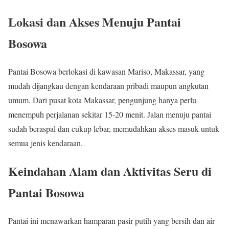
Lokasi dan Akses Menuju Pantai
Bosowa
Pantai Bosowa berlokasi di kawasan Mariso, Makassar, yang
mudah dijangkau dengan kendaraan pribadi maupun angkutan
umum. Dari pusat kota Makassar, pengunjung hanya perlu
menempuh perjalanan sekitar 15-20 menit. Jalan menuju pantai
sudah beraspal dan cukup lebar, memudahkan akses masuk untuk
semua jenis kendaraan.
Keindahan Alam dan Aktivitas Seru di
Pantai Bosowa
Pantai ini menawarkan hamparan pasir putih yang bersih dan air