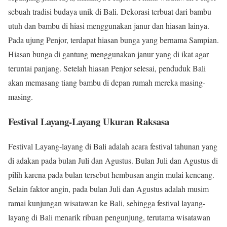
sebuah tradisi budaya unik di Bali. Dekorasi terbuat dari bambu
utuh dan bambu di hiasi menggunakan janur dan hiasan lainya.
Pada ujung Penjor, terdapat hiasan bunga yang bernama Sampian.
Hiasan bunga di gantung menggunakan janur yang di ikat agar
teruntai panjang. Setelah hiasan Penjor selesai, penduduk Bali
akan memasang tiang bambu di depan rumah mereka masing-
masing.
Festival Layang-Layang Ukuran Raksasa
Festival Layang-layang di Bali adalah acara festival tahunan yang
di adakan pada bulan Juli dan Agustus. Bulan Juli dan Agustus di
pilih karena pada bulan tersebut hembusan angin mulai kencang.
Selain faktor angin, pada bulan Juli dan Agustus adalah musim
ramai kunjungan wisatawan ke Bali, sehingga festival layang-
layang di Bali menarik ribuan pengunjung, terutama wisatawan