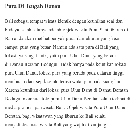
Pura Di Tengah Danau
Bali sebagai tempat wisata identik dengan keunikan seni dan
budaya, salah satunya adalah objek wisata Pura. Saat liburan di
Bali anda akan melihat banyak pura, dari ukuran yang kecil
sampai pura yang besar. Namun ada satu pura di Bali yang
lokasinya sangat unik, yaitu pura Ulun Danu yang berada
di Danau Beratan Bedugul. Tidak hanya pada keunikan lokasi
pura Ulun Danu, lokasi pura yang berada pada dataran tinggi
membuat udara sejuk selalu terasa walaupun pada siang hari.
Karena keunikan dari lokasi pura Ulun Danu di Danau Beratan
Bedugul membuat foto pura Ulun Danu Beratan selalu terlihat di
media promosi pariwisata Bali. Objek wisata Pura Ulun Danu
Beratan, bagi wisatawan yang liburan ke Bali selalu
menjadi destinasi wisata Bali yang wajib di kunjungi.