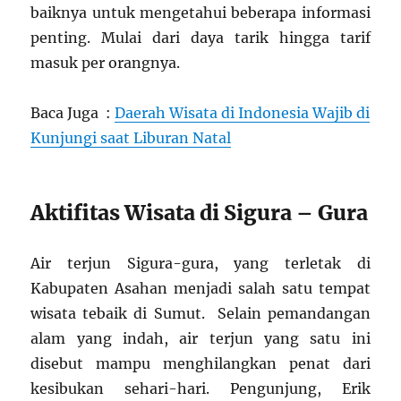
baiknya untuk mengetahui beberapa informasi
penting. Mulai dari daya tarik hingga tarif
masuk per orangnya.
Baca Juga :
Daerah Wisata di Indonesia Wajib di
Kunjungi saat Liburan Natal
Aktifitas Wisata di Sigura – Gura
Air terjun Sigura-gura, yang terletak di
Kabupaten Asahan menjadi salah satu tempat
wisata tebaik di Sumut. Selain pemandangan
alam yang indah, air terjun yang satu ini
disebut mampu menghilangkan penat dari
kesibukan sehari-hari. Pengunjung, Erik