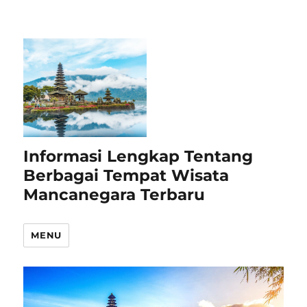
Informasi Lengkap Tentang
Berbagai Tempat Wisata
Mancanegara Terbaru
MENU