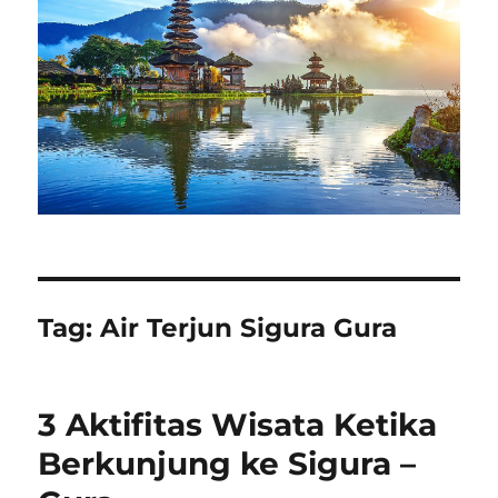
Tag:
Air Terjun Sigura Gura
3 Aktifitas Wisata Ketika
Berkunjung ke Sigura –