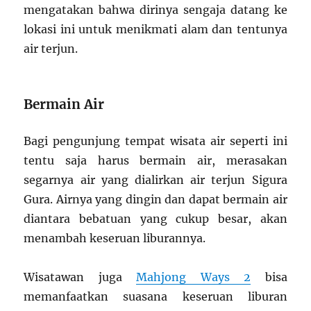
mengatakan bahwa dirinya sengaja datang ke
lokasi ini untuk menikmati alam dan tentunya
air terjun.
Bermain Air
Bagi pengunjung tempat wisata air seperti ini
tentu saja harus bermain air, merasakan
segarnya air yang dialirkan air terjun Sigura
Gura. Airnya yang dingin dan dapat bermain air
diantara bebatuan yang cukup besar, akan
menambah keseruan liburannya.
Wisatawan juga
Mahjong Ways 2
bisa
memanfaatkan suasana keseruan liburan