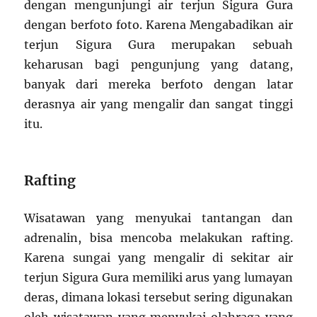
dengan mengunjungi air terjun Sigura Gura
dengan berfoto foto. Karena Mengabadikan air
terjun Sigura Gura merupakan sebuah
keharusan bagi pengunjung yang datang,
banyak dari mereka berfoto dengan latar
derasnya air yang mengalir dan sangat tinggi
itu.
Rafting
Wisatawan yang menyukai tantangan dan
adrenalin, bisa mencoba melakukan rafting.
Karena sungai yang mengalir di sekitar air
terjun Sigura Gura memiliki arus yang lumayan
deras, dimana lokasi tersebut sering digunakan
oleh wisatawan yang menyukai olahraga yang