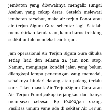
jembatan yang dibawahnya mengalir sungai
Asahan yang cukup deras. Setelah melewati
jembatan tersebut, maka air terjun Ponot atau
air terjun Sigura Gura sebentar lagi. Setelah
memarkirkan kendaraan, kamu harus trekking
sedikit untuk mendekati air terjun.
Jam operasional Air Terjun Sigura Gura dibuka
setiap hari dan selama 24 jam non stop.
Namun, mengingat kondisi jalan yang belum
dilengkapi lampu penerangan yang memadai,
sebaiknya hindari datang atau pulang terlalu
sore. Tiket masuk Air TerjunSigura Gura atau
Air Terjun Ponot,cukup terjangkau dan hanya
membayar sebesar Rp 10.000/per orang.
Fasilitas umum yang ada di sekitar Air Terjun