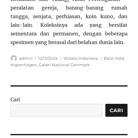
peralatan gereja, barang-barang rumah
tangga, senjata, perhiasan, koin kuno, dan
lain-lain. Koleksinya ada yang bersifat
sementara dan permanen, dengan beberapa
spesimen yang berasal dari belahan dunia lain.
Author
Posted
Categories
Tags
admin
12/13/2024
Wisata Indonesia
Balai Kota
on
Kopenhagen
,
Galeri Nasional Denmark
Cari
CARI