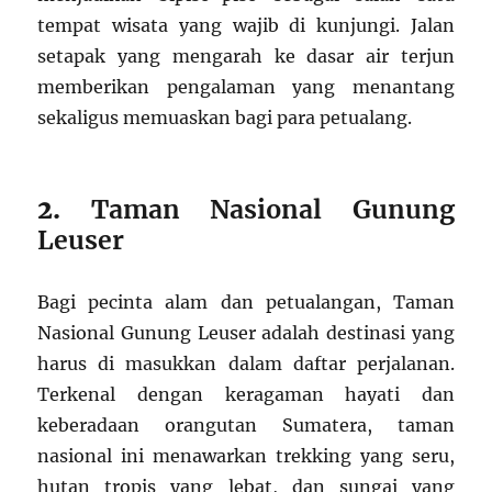
tempat wisata yang wajib di kunjungi. Jalan
setapak yang mengarah ke dasar air terjun
memberikan pengalaman yang menantang
sekaligus memuaskan bagi para petualang.
2.
Taman Nasional Gunung
Leuser
Bagi pecinta alam dan petualangan, Taman
Nasional Gunung Leuser adalah destinasi yang
harus di masukkan dalam daftar perjalanan.
Terkenal dengan keragaman hayati dan
keberadaan orangutan Sumatera, taman
nasional ini menawarkan trekking yang seru,
hutan tropis yang lebat, dan sungai yang