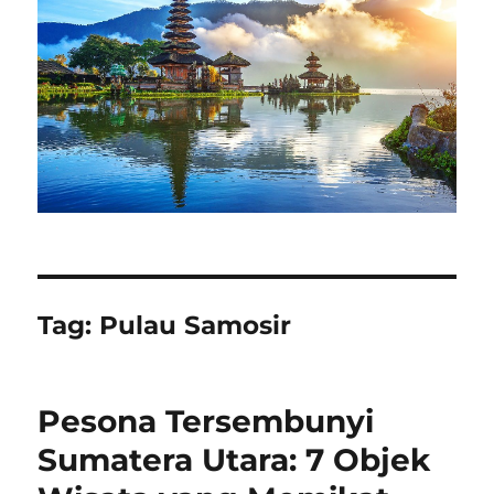
Tag:
Pulau Samosir
Pesona Tersembunyi
Sumatera Utara: 7 Objek