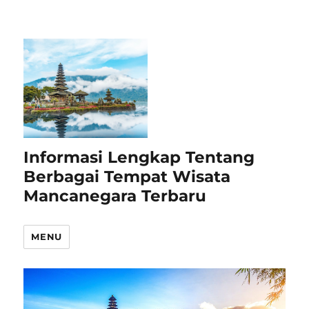
Informasi Lengkap Tentang
Berbagai Tempat Wisata
Mancanegara Terbaru
MENU