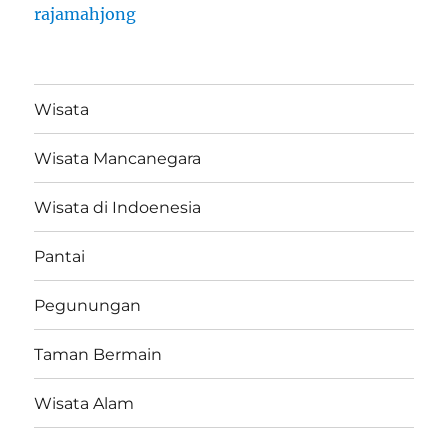
rajamahjong
Wisata
Wisata Mancanegara
Wisata di Indoenesia
Pantai
Pegunungan
Taman Bermain
Wisata Alam