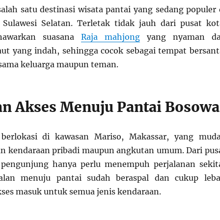
alah satu destinasi wisata pantai yang sedang populer 
Sulawesi Selatan. Terletak tidak jauh dari pusat kot
enawarkan suasana
Raja mahjong
yang nyaman d
t yang indah, sehingga cocok sebagai tempat bersant
rsama keluarga maupun teman.
an Akses Menuju Pantai Bosowa
 berlokasi di kawasan Mariso, Makassar, yang mud
an kendaraan pribadi maupun angkutan umum. Dari pus
 pengunjung hanya perlu menempuh perjalanan sekit
alan menuju pantai sudah beraspal dan cukup leba
es masuk untuk semua jenis kendaraan.