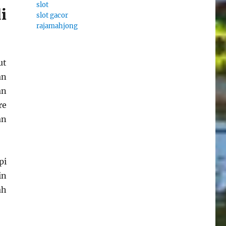
slot
i
slot gacor
rajamahjong
ut
an
an
re
an
pi
in
ah