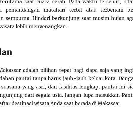
 terutama saat cuaca cerah. Pada waktu tersebut, uda
an pemandangan matahari terbit atau terbenam bi
an sempurna. Hindari berkunjung saat musim hujan ag
wisata lebih menyenangkan.
lan
akassar adalah pilihan tepat bagi siapa saja yang ing
ahan pantai tanpa harus jauh-jauh keluar kota. Deng
, suasana yang asri, dan fasilitas lengkap, pantai ini si
gunjung dari segala usia. Jangan lupa masukkan Pant
ftar destinasi wisata Anda saat berada di Makassar