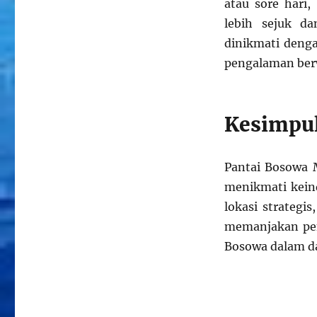
atau sore hari,
lebih sejuk d
dinikmati deng
pengalaman ber
Kesimpu
Pantai Bosowa M
menikmati keind
lokasi strategis
memanjakan pen
Bosowa dalam da