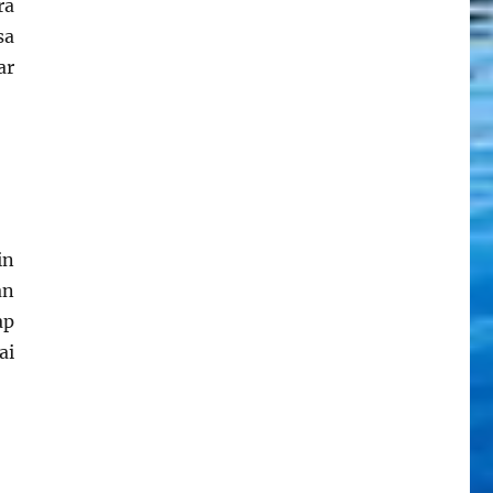
ra
sa
ar
in
an
ap
ai