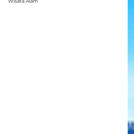
Wisata Alam