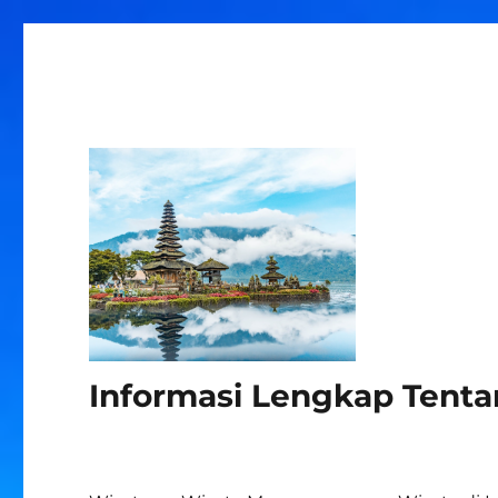
Informasi Lengkap Tent