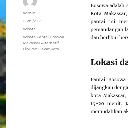
Bosowa adalah s
Author
admin
Kota Makassar, 
Posted
06/19/2025
pantai ini m
on
Categories
Wisata
pemandangan lau
Tags
Wisata Pantai Bosowa
dan berlibur be
Makassar Alternatif
Liburan Dekat Kota
Lokasi d
Pantai Bosowa
dijangkau deng
kota Makassar,
15-20 menit. J
memudahkan aks