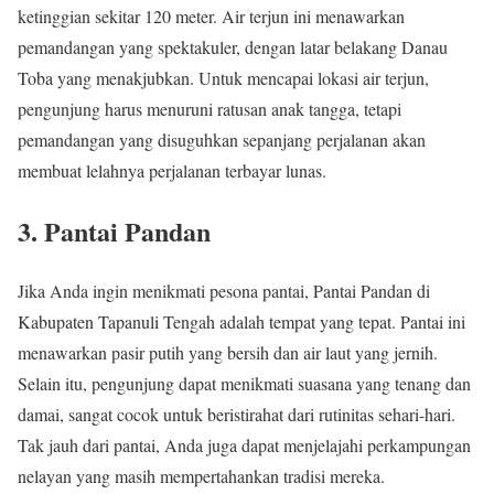
ketinggian sekitar 120 meter. Air terjun ini menawarkan
pemandangan yang spektakuler, dengan latar belakang Danau
Toba yang menakjubkan. Untuk mencapai lokasi air terjun,
pengunjung harus menuruni ratusan anak tangga, tetapi
pemandangan yang disuguhkan sepanjang perjalanan akan
membuat lelahnya perjalanan terbayar lunas.
3.
Pantai Pandan
Jika Anda ingin menikmati pesona pantai, Pantai Pandan di
Kabupaten Tapanuli Tengah adalah tempat yang tepat. Pantai ini
menawarkan pasir putih yang bersih dan air laut yang jernih.
Selain itu, pengunjung dapat menikmati suasana yang tenang dan
damai, sangat cocok untuk beristirahat dari rutinitas sehari-hari.
Tak jauh dari pantai, Anda juga dapat menjelajahi perkampungan
nelayan yang masih mempertahankan tradisi mereka.