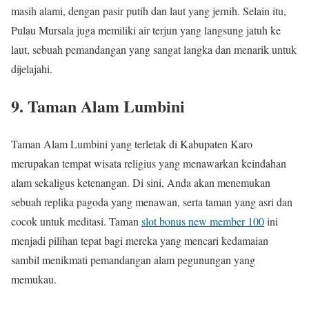
masih alami, dengan pasir putih dan laut yang jernih. Selain itu,
Pulau Mursala juga memiliki air terjun yang langsung jatuh ke
laut, sebuah pemandangan yang sangat langka dan menarik untuk
dijelajahi.
9.
Taman Alam Lumbini
Taman Alam Lumbini yang terletak di Kabupaten Karo
merupakan tempat wisata religius yang menawarkan keindahan
alam sekaligus ketenangan. Di sini, Anda akan menemukan
sebuah replika pagoda yang menawan, serta taman yang asri dan
cocok untuk meditasi. Taman
slot bonus new member 100
ini
menjadi pilihan tepat bagi mereka yang mencari kedamaian
sambil menikmati pemandangan alam pegunungan yang
memukau.